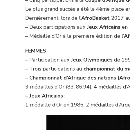
– Cinq participations à la
Coupe d’Afrique d
Le plus grand succès a été la 4ème place e
Dernièrement, lors de l’
AfroBasket
2017 au 
– Deux participations aux
Jeux Africains
en 
– Médaille d’Or à la première édition de l’
A
FEMMES
– Participation aux
Jeux Olympiques
de 199
– Trois participations au
championnat du m
–
Championnat d’Afrique des nations (Afr
3 médailles d’Or (83, 86,94), 4 médailles d
–
Jeux Africains
:
1 médaille d’Or en 1986, 2 médailles d’Arge