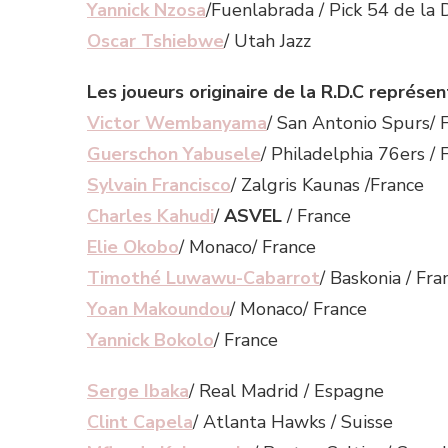
Yannick Nzosa
/Fuenlabrada / Pick 54 de la
Oscar Tshiebwe
/ Utah Jazz
Les joueurs originaire de la R.D.C représen
Victor Wembanyama
/ San Antonio Spurs/ 
Guerschon Yabusele
/ Philadelphia 76ers / 
Sylvain Francisco
/ Zalgris Kaunas /France
Charles Kahudi
/
ASVEL
/ France
Elie Okobo
/ Monaco/ France
Timothé Luwawu-Cabarrot
/ Baskonia / Fra
Yoan Makoundou
/ Monaco/ France
Yannick Bokolo
/ France
Serge Ibaka
/ Real Madrid / Espagne
Clint Capela
/ Atlanta Hawks / Suisse