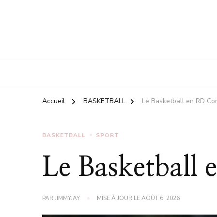
Accueil
BASKETBALL
Le Basketball en RD C
BASKETBALL
SPORT
Le Basketball
PAR
JIMMYJAY
MISE À JOUR LE
AOÛT 6, 2026