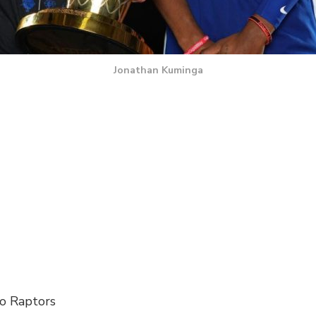
Jonathan Kuminga
to Raptors