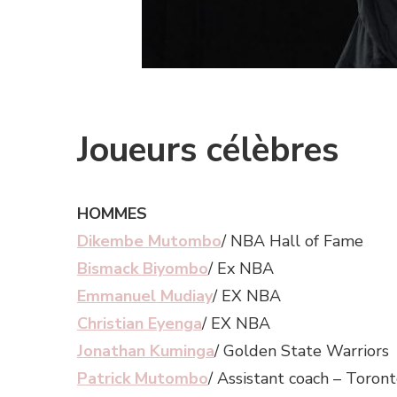
Joueurs célèbres
HOMMES
Dikembe Mutombo
/ NBA Hall of Fame
Bismack Biyombo
/ Ex NBA
Emmanuel Mudiay
/ EX NBA
Christian Eyenga
/ EX NBA
Jonathan Kuminga
/ Golden State Warriors
Patrick Mutombo
/ Assistant coach – Toron