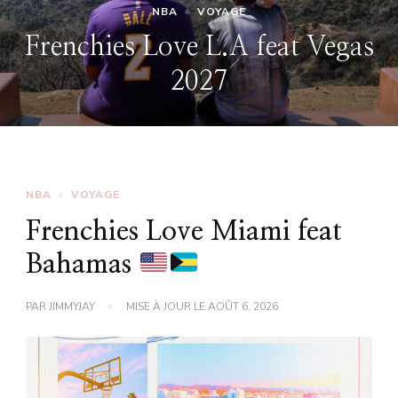
NBA
VOYAGE
Frenchies Love L.A feat Vegas
2027
NBA
VOYAGE
Frenchies Love Miami feat
Bahamas
PAR
JIMMYJAY
MISE À JOUR LE
AOÛT 6, 2026