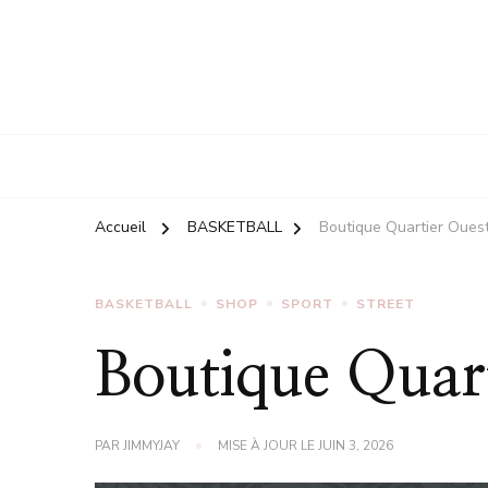
Accueil
BASKETBALL
Boutique Quartier Oues
BASKETBALL
SHOP
SPORT
STREET
Boutique Quar
PAR
JIMMYJAY
MISE À JOUR LE
JUIN 3, 2026