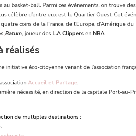
iés au basket-ball. Parmi ces événements, on trouve des
 plus célèbre d’entre eux est le Quartier Ouest. Cet év
quatre coins de la France, de l’Europe, d’Amérique du
as
Batum
,
joueur des
L.A Clippers
en
NBA
.
à réalisés
ne initiative éco-citoyenne venant de l’association franç
’association
Accueil et Partage
.
mière nécessité, en direction de la capitale Port-au-P
ection de multiples destinations :
.
ivehearts