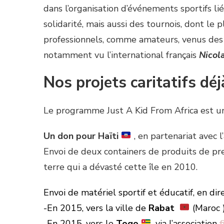
dans l’organisation d’événements sportifs l
solidarité, mais aussi des tournois, dont le
professionnels, comme amateurs, venus des 
notamment vu l’international français
Nicol
Nos projets caritatifs déj
Le programme Just A Kid From Africa
est u
Un don pour Haïti
, en partenariat avec l
Envoi de deux containers de produits de pre
terre qui a dévasté cette île en 2010.
Envoi de matériel sportif et éducatif, en dir
-En 2015, vers la ville de
Rabat
(Maroc )
-En 2015, vers le
Togo
, via l’association
f