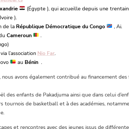
xandrie
(Égypte ), qui accueille depuis une trentain
voire ).
n de la
République Démocratique du Congo
, Ai.
 du
Cameroun
.
ngo)
via l’association
Nio Far
.
Novo
au
Bénin
.
, nous avons également contribué au financement des fr
ël des enfants de Pakadjuma ainsi que dans celui d’enfan
rs tournois de basketball et à des académies, notamme
e.
ges et rencontres avec des jeunes issus de différentes 